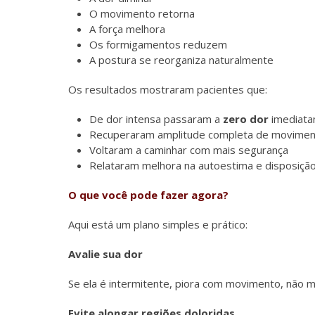
O movimento retorna
A força melhora
Os formigamentos reduzem
A postura se reorganiza naturalmente
Os resultados mostraram pacientes que:
De dor intensa passaram a
zero dor
imediat
Recuperaram amplitude completa de movime
Voltaram a caminhar com mais segurança
Relataram melhora na autoestima e disposiçã
O que você pode fazer agora?
Aqui está um plano simples e prático:
Avalie sua dor
Se ela é intermitente, piora com movimento, não
Evite alongar regiões doloridas