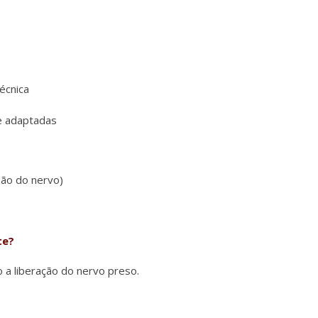
écnica
 e adaptadas
ão do nervo)
te?
o a liberação do nervo preso.