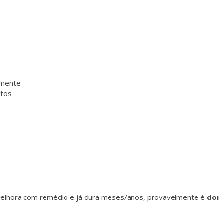
amente
ntos
o
 melhora com remédio e já dura meses/anos, provavelmente é
do