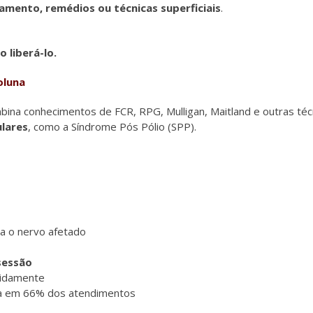
mento, remédios ou técnicas superficiais
.
 liberá-lo.
oluna
ina conhecimentos de FCR, RPG, Mulligan, Maitland e outras té
lares
, como a Síndrome Pós Pólio (SPP).
ra o nervo afetado
sessão
pidamente
a em 66% dos atendimentos