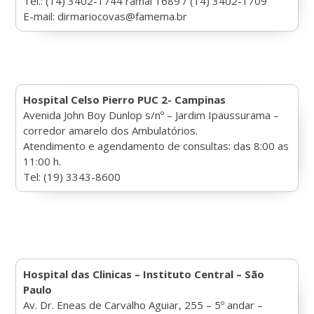
Tel.: (14) 3402-1744 ramal 1689 / (14) 3402-1709
E-mail: dirmariocovas@famema.br
Hospital Celso Pierro PUC 2- Campinas
Avenida John Boy Dunlop s/nº – Jardim Ipaussurama –
corredor amarelo dos Ambulatórios.
Atendimento e agendamento de consultas: das 8:00 as
11:00 h.
Tel: (19) 3343-8600
Hospital das Clinicas – Instituto Central – São
Paulo
Av. Dr. Eneas de Carvalho Aguiar, 255 – 5º andar –