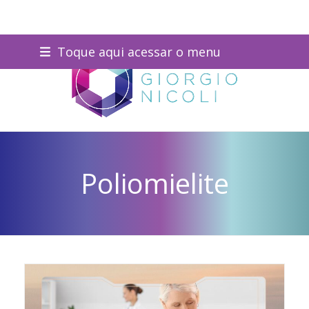
Skip
Toque aqui acessar o menu
to
content
Poliomielite