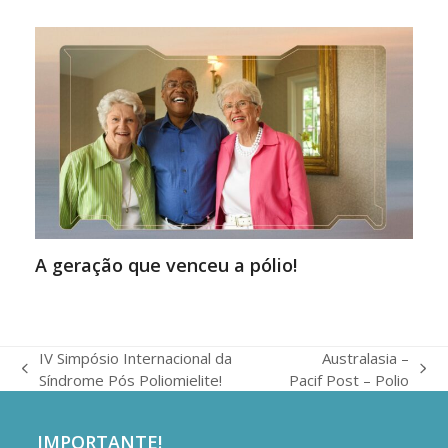
A geração que venceu a pólio!
IV Simpósio Internacional da
Australasia –
previous
next
Síndrome Pós Poliomielite!​
Pacif Post – Polio
post:
post:
IMPORTANTE!