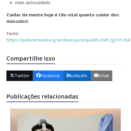
mais autocuidado
Cuidar da mente hoje é tão vital quanto cuidar dos
músculos!
Fonte:
https://polionetwork.org/archive/yacv0qv0dts2wfr2g3517lsk
Compartilhe isso
Twitter
Facebook
LinkedIn
Email
Publicações relacionadas