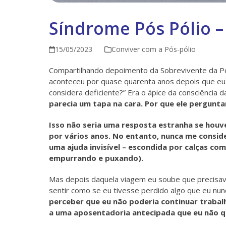
Síndrome Pós Pólio –
15/05/2023
Conviver com a Pós-pólio
Compartilhando depoimento da Sobrevivente da Pól
aconteceu por quase quarenta anos depois que eu t
considera deficiente?” Era o ápice da consciência 
parecia um tapa na cara. Por que ele perguntar
Isso não seria uma resposta estranha se houv
por vários anos. No entanto, nunca me conside
uma ajuda invisível – escondida por calças co
empurrando e puxando).
Mas depois daquela viagem eu soube que precisav
sentir como se eu tivesse perdido algo que eu nun
perceber que eu não poderia continuar trabal
a uma aposentadoria antecipada que eu não qu