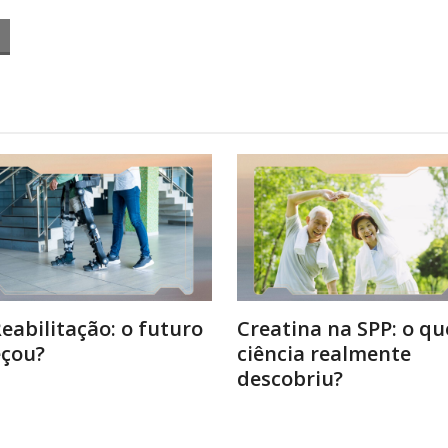
Reabilitação: o futuro
Creatina na SPP: o qu
çou?
ciência realmente
descobriu?