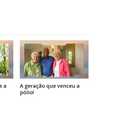
e a
A geração que venceu a
pólio!