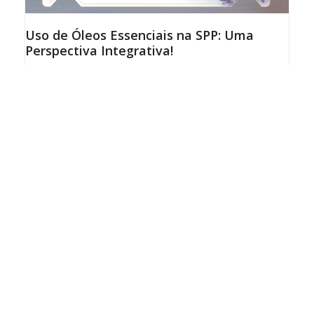
Uso de Óleos Essenciais na SPP: Uma
Perspectiva Integrativa!
14/10/2024
A poliomielite, uma doença viral que afeta o sistema
nervoso, pode deixar sequelas duradouras nos
sobreviventes, incluindo a Síndrome Pós Pólio (SPP).
Esta síndrome é caracterizada por fraqueza muscular
progressiva,…
leia mais