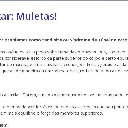
ar: Muletas!
 problemas como tendinite ou Síndrome de Túnel do carpo
essário evitar o peso sobre uma das pernas ou pés, como em cas
 considerável esforço da parte superior do corpo e certo equilí
iar de marcha, é crucial avaliar as condições físicas gerais e a ida
o que as de madeira ou outros materiais, reduzindo a força nece
b as axilas. Porém, um apoio inadequado nessas muletas pode l
nte menos desconfortáveis do que as axilares, já que seu ponto 
em mais equilíbrio e força dos membros superiores.
uem: