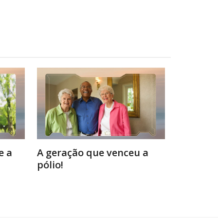
e a
A geração que venceu a
pólio!